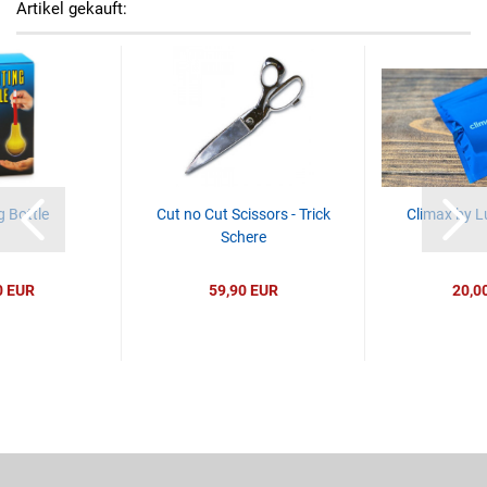
Artikel gekauft:
g Bottle
Cut no Cut Scissors - Trick
Climax by L
Schere
0 EUR
59,90 EUR
20,0