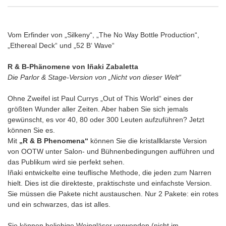
Vom Erfinder von „Silkeny“, „The No Way Bottle Production“,
„Ethereal Deck“ und „52 B‘ Wave“
R & B-Phänomene von Iñaki Zabaletta
Die Parlor & Stage-Version von „Nicht von dieser Welt“
Ohne Zweifel ist Paul Currys „Out of This World“ eines der
größten Wunder aller Zeiten. Aber haben Sie sich jemals
gewünscht, es vor 40, 80 oder 300 Leuten aufzuführen? Jetzt
können Sie es.
Mit
„R & B Phenomena“
können Sie die kristallklarste Version
von OOTW unter Salon- und Bühnenbedingungen aufführen und
das Publikum wird sie perfekt sehen.
Iñaki entwickelte eine teuflische Methode, die jeden zum Narren
hielt. Dies ist die direkteste, praktischste und einfachste Version.
Sie müssen die Pakete nicht austauschen. Nur 2 Pakete: ein rotes
und ein schwarzes, das ist alles.
Sie können beliebige Weingläser verwenden (nicht im