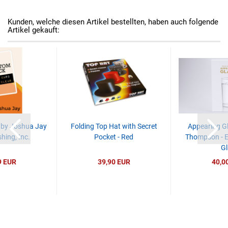
Kunden, welche diesen Artikel bestellten, haben auch folgende
Artikel gekauft:
by Joshua Jay
Folding Top Hat with Secret
Appearing Gl
hing, Inc.
Pocket - Red
Thompson - E
Gl
9 EUR
39,90 EUR
40,0