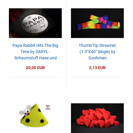
Papa Rabbit Hits The Big
Thumb Tip Streamer
Time by DARYL -
(1.5"X40" Single) by
Schaumstoff Hase und
Goshman
Vogel - Zaubertrick
20,00 EUR
3,13 EUR