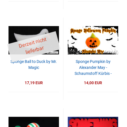
D
er
z
eit
ni
c
ht
li
ef
er
b
ar
Sponge Ball to Duck by Mr.
Sponge Pumpkin by
Magic
Alexander May -
Schaumstoff Kürbis -
Halloween
17,19 EUR
14,00 EUR