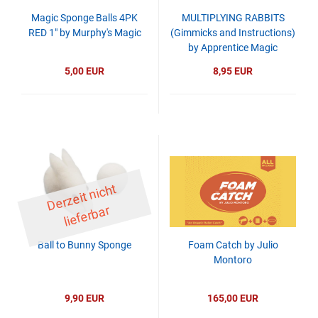
Magic Sponge Balls 4PK
MULTIPLYING RABBITS
RED 1" by Murphy's Magic
(Gimmicks and Instructions)
by Apprentice Magic
5,00 EUR
8,95 EUR
D
er
z
eit
ni
c
ht
li
ef
er
b
ar
Ball to Bunny Sponge
Foam Catch by Julio
Montoro
9,90 EUR
165,00 EUR