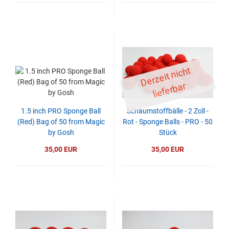
D
er
z
eit
ni
c
ht
li
ef
er
b
ar
1.5 inch PRO Sponge Ball
Schaumstoffbälle - 2 Zoll -
(Red) Bag of 50 from Magic
Rot - Sponge Balls - PRO - 50
by Gosh
Stück
35,00 EUR
35,00 EUR