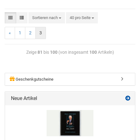
Sortieren nach
40 pro Seite
«
1
2
3
Zeige
81
bis
100
(von insgesamt
100
Artikeln)
Geschenkgutscheine
Neue Artikel