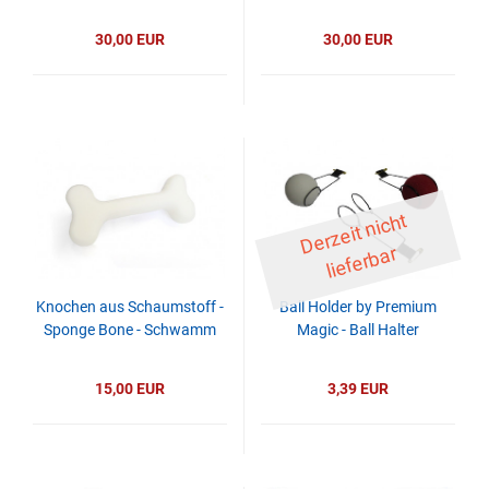
30,00 EUR
30,00 EUR
D
er
z
eit
ni
c
ht
li
ef
er
b
ar
Knochen aus Schaumstoff -
Ball Holder by Premium
Sponge Bone - Schwamm
Magic - Ball Halter
15,00 EUR
3,39 EUR