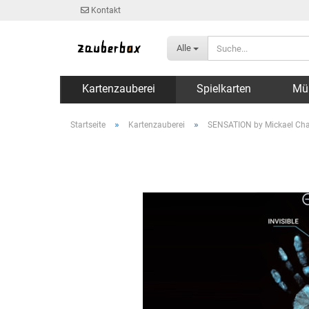
Kontakt
Alle
Kartenzauberei
Spielkarten
Mü
»
»
Startseite
Kartenzauberei
SENSATION by Mickael Cha