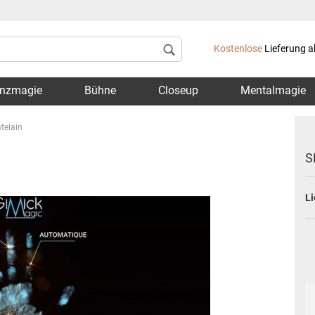
Lieferland
Kostenlose
Lieferung a
nzmagie
Bühne
Closeup
Mentalmagie
telain
S
Li
Konto 
Passwo