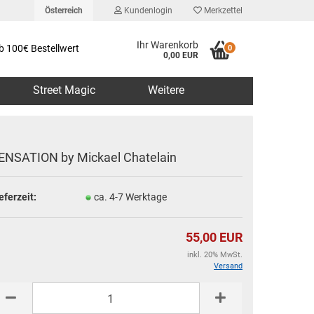
Österreich
Kundenlogin
Merkzettel
Ihr Warenkorb
b 100€ Bestellwert
0
0,00 EUR
Street Magic
Weitere
ENSATION by Mickael Chatelain
eferzeit:
ca. 4-7 Werktage
erstellen
rt vergessen?
55,00 EUR
inkl. 20% MwSt.
Versand