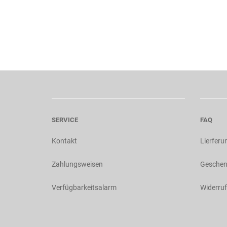
SERVICE
FAQ
Kontakt
Lierferu
Zahlungsweisen
Geschen
Verfügbarkeitsalarm
Widerruf