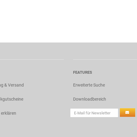
FEATURES
ng & Versand
Erweiterte Suche
kgutscheine
Downloadbereich
 erklären