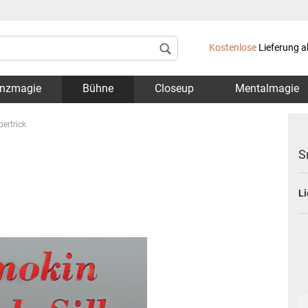
Lieferland
Kostenlose
Lieferung a
nzmagie
Bühne
Closeup
Mentalmagie
bertrick
S
Li
Konto 
Passwo