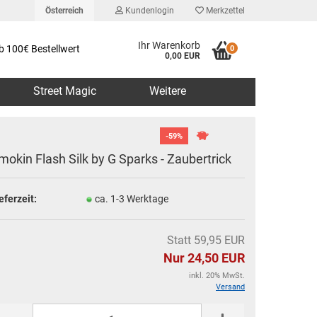
Österreich
Kundenlogin
Merkzettel
Ihr Warenkorb
b 100€ Bestellwert
0
0,00 EUR
Street Magic
Weitere
-59%
mokin Flash Silk by G Sparks - Zaubertrick
eferzeit:
ca. 1-3 Werktage
erstellen
rt vergessen?
Statt 59,95 EUR
Nur 24,50 EUR
inkl. 20% MwSt.
Versand