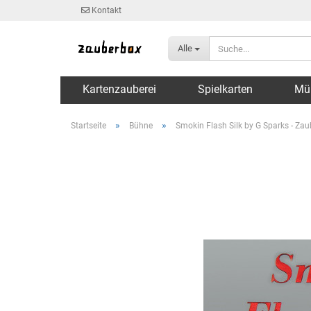
Kontakt
Alle
Kartenzauberei
Spielkarten
Mü
»
»
Startseite
Bühne
Smokin Flash Silk by G Sparks - Zau