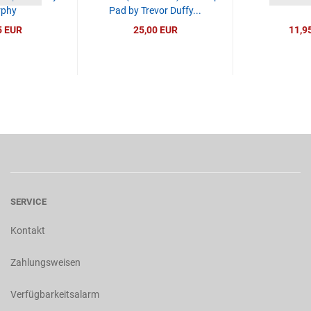
phy
Pad by Trevor Duffy...
5 EUR
25,00 EUR
11,9
SERVICE
Kontakt
Zahlungsweisen
Verfügbarkeitsalarm