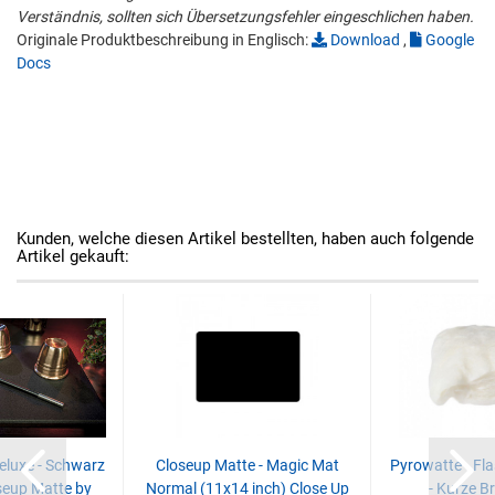
Verständnis, sollten sich Übersetzungsfehler eingeschlichen haben.
Originale Produktbeschreibung in Englisch:
Download
,
Google
Docs
Kunden, welche diesen Artikel bestellten, haben auch folgende
Artikel gekauft:
eluxe - Schwarz
Closeup Matte - Magic Mat
Pyrowatte - Fla
seup Matte by
Normal (11x14 inch) Close Up
- Kurze B