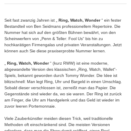
Seit fast zwanzig Jahren ist „
Ring, Watch, Wonder
“ ein fester
Bestandteil von Ben Seidmans professionellem Repertoire. Die
Nummer hat sich auf den größten Bühnen bewährt, von den
Scheinwerfern von „Penn & Teller: Fool Us“ bis hin zu
hochkarätigen Firmengalas und privaten Veranstaltungen. Jetzt
können auch Sie diese praxiserprobte Nummer lernen.
„
Ring, Watch, Wonder
“ (kurz RWW) ist eine moderne,
abgewandelte Version des klassischen „Ring, Watch, Wallet“-
Spiels, bekannt geworden durch Tommy Wonder. Die Idee ist
blitzschnell: Man legt Ring, Uhr und Bargeld in einen Umschlag.
Sobald dieser verschlossen ist, zerreißt man das Papier. Die
Gegenstände sind wieder da, wo sie waren. Der Ring ist zurück
am Finger, die Uhr am Handgelenk und das Geld ist wieder im
zuvor leeren Portemonnaie.
Viele Zauberkünstler meiden diesen Trick, weil traditionelle
Methoden oft einschränkend sind. Die meisten Versionen
erfordern, dass man die Show damit eröffnet, einen Reel