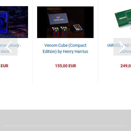
rse (Blue) -
Venom Cube (Compact
IARVEL PAD P
rdeck
Edition) by Henry Harrius
Bühne
 EUR
155,00 EUR
249,0