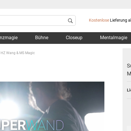
Lieferland
Kostenlose
Lieferung a
nzmagie
Bühne
Closeup
Mentalmagie
, HZ Wang & MS Magic
S
M
Konto 
Li
Passwo