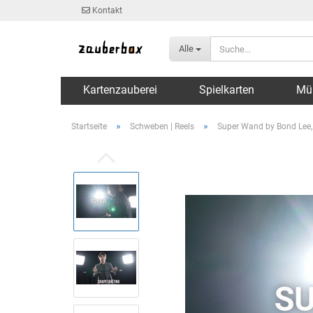
Kontakt
Alle
Kartenzauberei
Spielkarten
Mü
»
»
Startseite
Schweben | Reels
Super Wand by Bond Lee