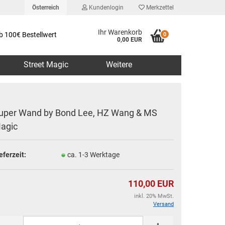
Österreich
Kundenlogin
Merkzettel
Ihr Warenkorb
b 100€ Bestellwert
0
0,00 EUR
Street Magic
Weitere
uper Wand by Bond Lee, HZ Wang & MS
agic
erstellen
eferzeit:
ca. 1-3 Werktage
rt vergessen?
110,00 EUR
inkl. 20% MwSt.
Versand