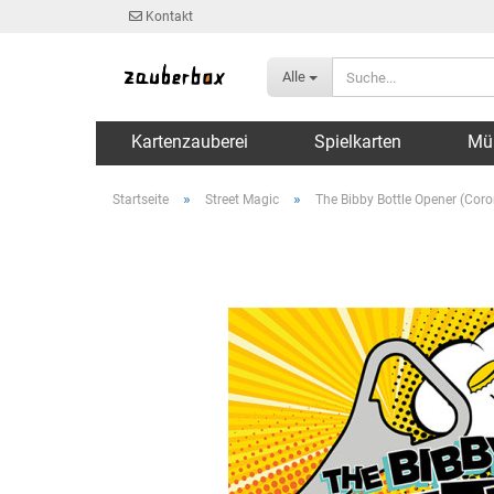
Kontakt
Alle
Kartenzauberei
Spielkarten
Mü
»
»
Startseite
Street Magic
The Bibby Bottle Opener (Coron