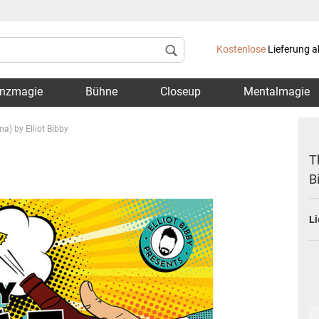
Lieferland
Kostenlose
Lieferung a
nzmagie
Bühne
Closeup
Mentalmagie
a) by Elliot Bibby
T
B
Konto 
Li
Passwo