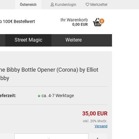
Österreich
Kundenlogin
Merkzettel
Ihr Warenkorb
b 100€ Bestellwert
0
0,00 EUR
Street Magic
Weitere
he Bibby Bottle Opener (Corona) by Elliot
ibby
erstellen
eferzeit:
ca. 4-7 Werktage
rt vergessen?
35,00 EUR
inkl. 20% MwSt.
Versand