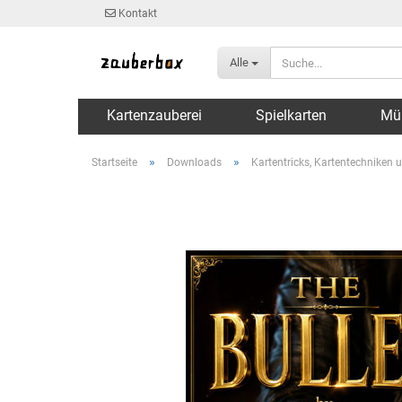
Kontakt
Alle
Kartenzauberei
Spielkarten
Mü
»
»
Startseite
Downloads
Kartentricks, Kartentechniken u