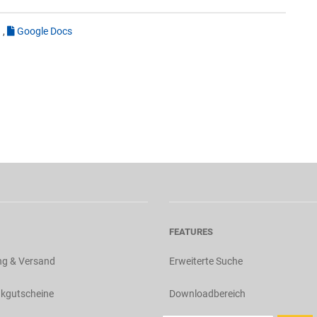
d
,
Google Docs
FEATURES
ng & Versand
Erweiterte Suche
kgutscheine
Downloadbereich