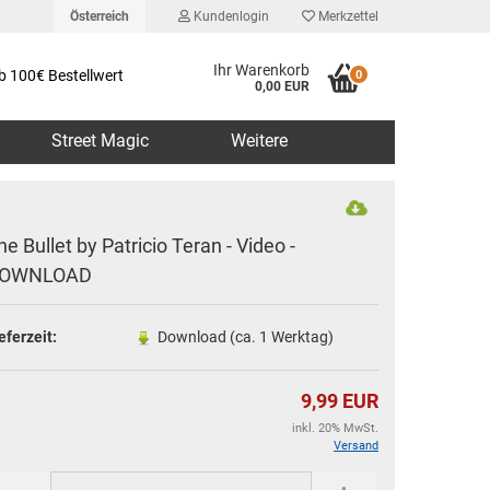
Österreich
Kundenlogin
Merkzettel
Ihr Warenkorb
b 100€ Bestellwert
0
0,00 EUR
Street Magic
Weitere
he Bullet by Patricio Teran - Video -
OWNLOAD
erstellen
eferzeit:
Download (ca. 1 Werktag)
rt vergessen?
9,99 EUR
inkl. 20% MwSt.
Versand