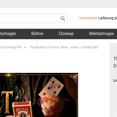
Lieferland
Kostenlose
Lieferung a
nzmagie
Bühne
Closeup
Mentalmagie
»
nd Kartengriffe
The Bullet by Patricio Teran - Video - DOWNLOAD
T
D
Konto 
Li
Passwo