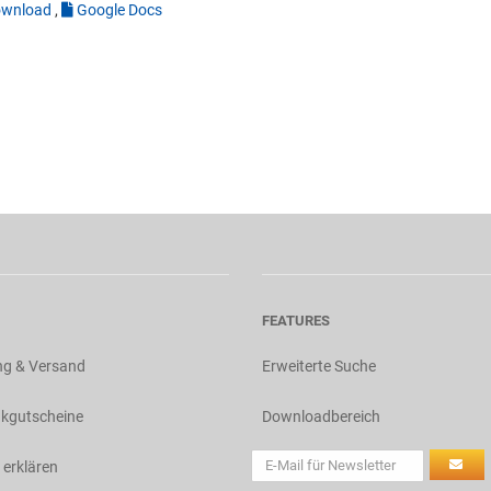
wnload
,
Google Docs
FEATURES
ng & Versand
Erweiterte Suche
kgutscheine
Downloadbereich
 erklären