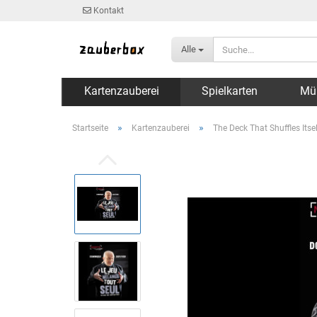
Kontakt
Alle
Kartenzauberei
Spielkarten
Mü
»
»
Startseite
Kartenzauberei
The Deck That Shuffles Itse