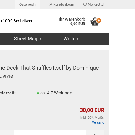
Österreich
Kundenlogin
Merkzettel
Ihr Warenkorb
b 100€ Bestellwert
0
0,00 EUR
Street Magic
Weitere
he Deck That Shuffles Itself by Dominique
uvivier
erstellen
eferzeit:
ca. 4-7 Werktage
rt vergessen?
30,00 EUR
inkl. 20% MwSt.
Versand