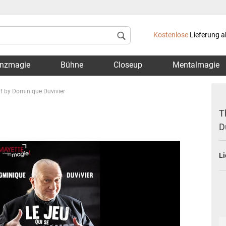
Lieferland
Kostenlose
Lieferung a
nzmagie
Bühne
Closeup
Mentalmagie
lf by Dominique Duvivier
T
D
Konto 
Li
Passwo