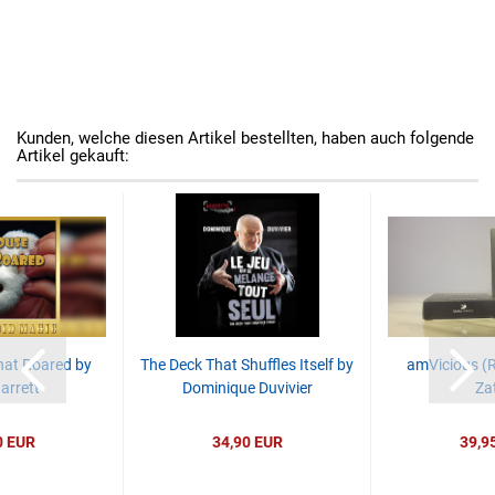
Kunden, welche diesen Artikel bestellten, haben auch folgende
Artikel gekauft:
at Roared by
The Deck That Shuffles Itself by
amVicious (R
arrett
Dominique Duvivier
Za
0 EUR
34,90 EUR
39,9