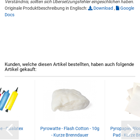
Verständnis, sollten sich Übersetzungsfehler eingeschlichen haben.
Originale Produktbeschreibung in Englisch:
Download
,
Google
Docs
Kunden, welche diesen Artikel bestellten, haben auch folgende
Artikel gekauft:
 - Qualatex
Pyrowatte - Flash Cotton - 10g
Pyropapier Bloc
- Kurze Brenndauer
Pad - Kurze B