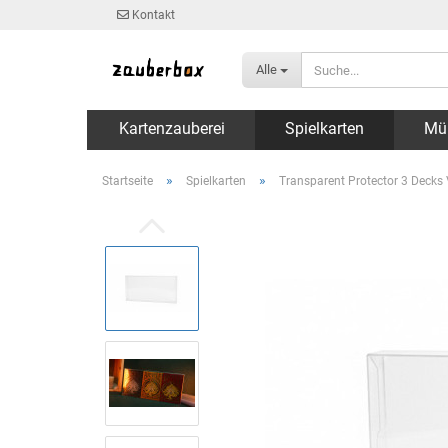
Kontakt
Alle
Kartenzauberei
Spielkarten
Mü
»
»
Startseite
Spielkarten
Transparent Protector 3 Decks 