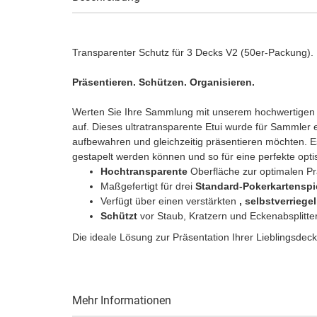
Transparenter Schutz für 3 Decks V2 (50er-Packung).
Präsentieren. Schützen. Organisieren.
Werten Sie Ihre Sammlung mit unserem hochwertige
auf. Dieses ultratransparente Etui wurde für Sammler e
aufbewahren und gleichzeitig präsentieren möchten. Es
gestapelt werden können und so für eine perfekte opt
Hochtransparente
Oberfläche zur optimalen Prä
Maßgefertigt für drei
Standard-Pokerkartenspi
Verfügt über einen verstärkten
, selbstverrieg
Schützt
vor Staub, Kratzern und Eckenabsplitte
Die ideale Lösung zur Präsentation Ihrer Lieblingsdeck
Mehr Informationen