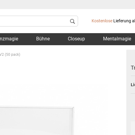
Lieferland
Kostenlose
Lieferung a
nzmagie
Bühne
Closeup
Mentalmagie
V2 (50 pack)
T
Li
Konto 
Passwo