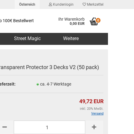
Österreich
Kundenlogin
Merkzettel
Ihr Warenkorb
b 100€ Bestellwert
0
0,00 EUR
Street Magic
Weitere
ransparent Protector 3 Decks V2 (50 pack)
eferzeit:
ca. 4-7 Werktage
erstellen
rt vergessen?
49,72 EUR
inkl. 20% MwSt.
Versand