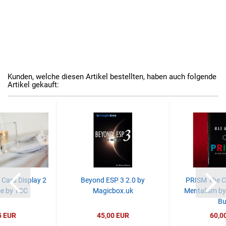
Kunden, welche diesen Artikel bestellten, haben auch folgende
Artikel gekauft:
 Card Display 2
Beyond ESP 3 2.0 by
PRISM The Co
e by TCC
Magicbox.uk
Mentalism by
Bu
5 EUR
45,00 EUR
60,0