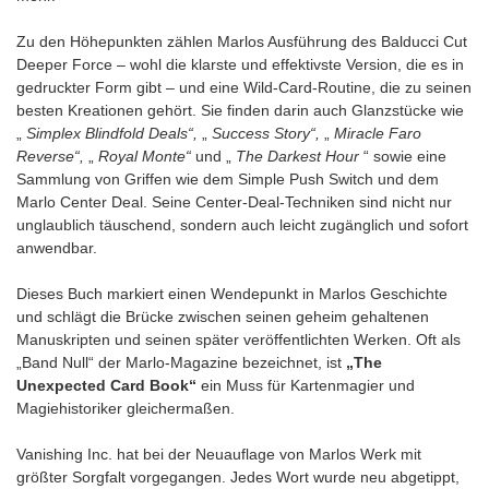
Zu den Höhepunkten zählen Marlos Ausführung des Balducci Cut
Deeper Force – wohl die klarste und effektivste Version, die es in
gedruckter Form gibt – und eine Wild-Card-Routine, die zu seinen
besten Kreationen gehört. Sie finden darin auch Glanzstücke wie
„
Simplex Blindfold Deals“,
„
Success Story“,
„
Miracle Faro
Reverse“,
„
Royal Monte“
und „
The Darkest Hour
“ sowie eine
Sammlung von Griffen wie dem Simple Push Switch und dem
Marlo Center Deal. Seine Center-Deal-Techniken sind nicht nur
unglaublich täuschend, sondern auch leicht zugänglich und sofort
anwendbar.
Dieses Buch markiert einen Wendepunkt in Marlos Geschichte
und schlägt die Brücke zwischen seinen geheim gehaltenen
Manuskripten und seinen später veröffentlichten Werken. Oft als
„Band Null“ der Marlo-Magazine bezeichnet, ist
„The
Unexpected Card Book“
ein Muss für Kartenmagier und
Magiehistoriker gleichermaßen.
Vanishing Inc. hat bei der Neuauflage von Marlos Werk mit
größter Sorgfalt vorgegangen. Jedes Wort wurde neu abgetippt,