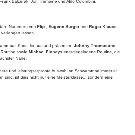
 Frank Balzerak, Jon Tremaine und Aldo Colombini.
endäre Nummern von
Flip
,
Eugene Burger
und
Roger Klause
–
 verlangen lassen.
wammball-Kunst hinaus und präsentiert
Johnny Thompsons
-Routine sowie
Michael Finneys
energiegeladene Routine, die
ächster Nähe.
ischere und leistungserprobte Auswahl an Schwammballmaterial
 sind, ist dies nicht nur eine Meisterklasse... sondern eine