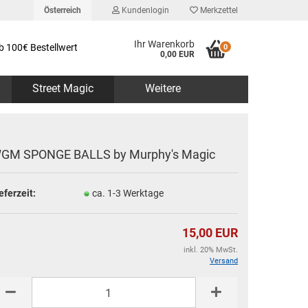
Österreich
Kundenlogin
Merkzettel
Ihr Warenkorb
b 100€ Bestellwert
0
0,00 EUR
Street Magic
Weitere
GM SPONGE BALLS by Murphy's Magic
eferzeit:
ca. 1-3 Werktage
erstellen
rt vergessen?
15,00 EUR
inkl. 20% MwSt.
Versand