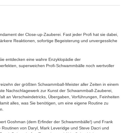
!
undament der Close-up-Zauberei. Fast jeder Profi hat sie dabei,
ärkere Reaktionen, sofortige Begeisterung und unvergessliche
 Sie entdecken eine wahre Enzyklopädie der
 perfekten, superweichen Profi-Schwammbälle noch wertvoller
eizehn der größten Schwammball-Meister aller Zeiten in einem
chste Nachschlagewerk zur Kunst der Schwammball-Zauberei,
elfalt an Verschwindetricks, Übergaben, Vorführungen, Feinheiten
amit alles, was Sie benötigen, um eine eigene Routine zu
n.
lbert Goshman (dem Erfinder der Schwammbälle!) und Frank
e Routinen von Daryl, Mark Leveridge und Steve Dacri und