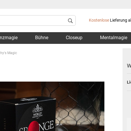
Lieferland
Kostenlose
Lieferung a
nzmagie
Bühne
Closeup
Mentalmagie
y's Magic
W
Li
Konto 
Passwo