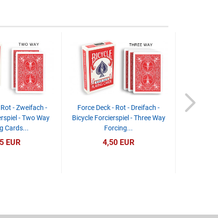
 Rot - Zweifach -
Force Deck - Rot - Dreifach -
Brainwave 
erspiel - Two Way
Bicycle Forcierspiel - Three Way
g Cards...
Forcing...
95 EUR
4,50 EUR