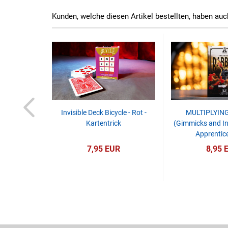
Kunden, welche diesen Artikel bestellten, haben auc
ing Sponge
Invisible Deck Bicycle - Rot -
MULTIPLYIN
 Murphy's
Kartentrick
(Gimmicks and In
Apprentic
R
7,95 EUR
8,95 