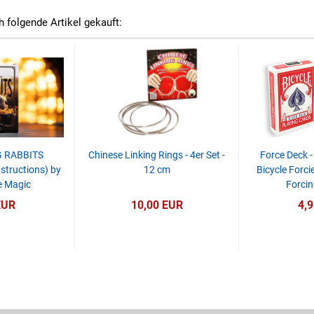
h folgende Artikel gekauft:
G RABBITS
Chinese Linking Rings - 4er Set -
Force Deck -
structions) by
12 cm
Bicycle Forci
e Magic
Forcin
EUR
10,00 EUR
4,