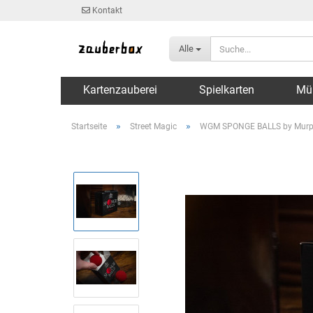
Kontakt
Alle
Kartenzauberei
Spielkarten
Mü
»
»
Startseite
Street Magic
WGM SPONGE BALLS by Murph