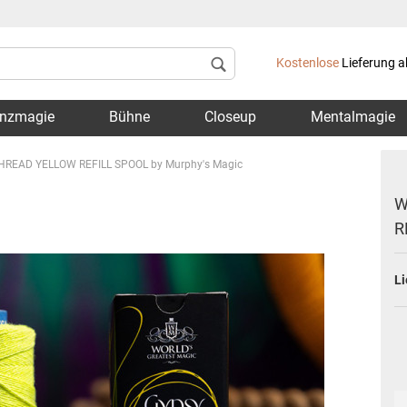
Lieferland
Kostenlose
Lieferung a
nzmagie
Bühne
Closeup
Mentalmagie
EAD YELLOW REFILL SPOOL by Murphy's Magic
W
R
Konto 
Li
Passwo