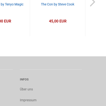
 by Tenyo Magic
The Con by Steve Cook
Hookups x
Gun Limite
00 EUR
45,00 EUR
INFOS
Über uns
Impressum