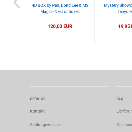
y Mickael
4D BOX by Pen, Bond Lee & MS
Mystery Showc
Magic - Nest of boxes
Tenyo 
R
120,00 EUR
19,95
SERVICE
FAQ
Kontakt
Lierferu
Zahlungsweisen
Geschen