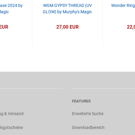
ase 2024 by
WGM GYPSY THREAD (UV
Wonder Ring
Magic
GLOW) by Murphy's Magic
 EUR
27,00 EUR
22,
FEATURES
ng & Versand
Erweiterte Suche
kgutscheine
Downloadbereich