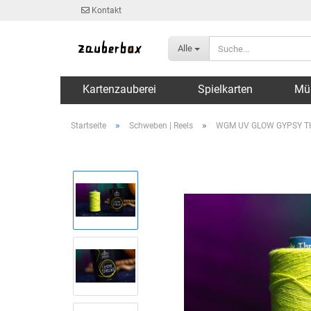
Kontakt
Alle
Kartenzauberei
Spielkarten
Mü
»
»
Startseite
Schweben | Reels
WGM UV GLOW GYPSY THR