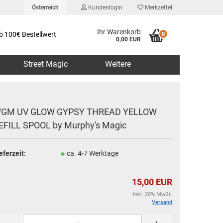
Österreich
Kundenlogin
Merkzettel
Ihr Warenkorb
b 100€ Bestellwert
0
0,00 EUR
Street Magic
Weitere
GM UV GLOW GYPSY THREAD YELLOW
EFILL SPOOL by Murphy's Magic
erstellen
eferzeit:
ca. 4-7 Werktage
rt vergessen?
15,00 EUR
inkl. 20% MwSt.
Versand