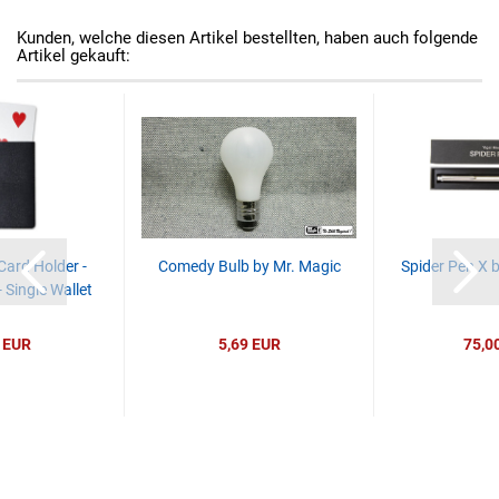
Kunden, welche diesen Artikel bestellten, haben auch folgende
Artikel gekauft:
Card Holder -
Comedy Bulb by Mr. Magic
Spider Pen X b
 Single Wallet
 EUR
5,69 EUR
75,0