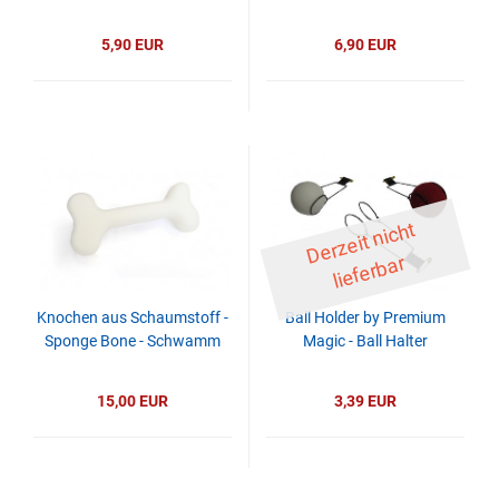
5,90 EUR
6,90 EUR
D
er
z
eit
ni
c
ht
li
ef
er
b
ar
Knochen aus Schaumstoff -
Ball Holder by Premium
Sponge Bone - Schwamm
Magic - Ball Halter
15,00 EUR
3,39 EUR