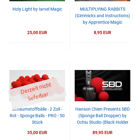
Holy Light by Iarvel Magic
MULTIPLYING RABBITS
(Gimmicks and Instructions)
by Apprentice Magic
25,00 EUR
8,95 EUR
D
er
z
eit
ni
c
ht
li
ef
er
b
ar
Schaumstoffbälle - 2 Zoll -
Hanson Chien Presents SBD
Rot - Sponge Balls - PRO - 50
(Sponge Ball Dropper) by
Stück
Ochiu Studio (Black Holder
Series)
35,00 EUR
89,95 EUR