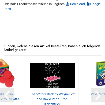
Originale Produktbeschreibung in Englisch:
Download
,
Google
Docs
Kunden, welche diesen Artikel bestellten, haben auch folgende
Artikel gekauft:
ls - 4cm -
The 52 to 1 Deck by Wayne Fox
Wild Cards
 by Di Fatta
and David Penn - Rot -
Kartentrick