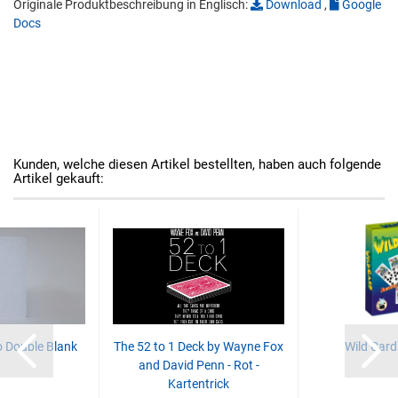
Originale Produktbeschreibung in Englisch:
Download
,
Google
Docs
Kunden, welche diesen Artikel bestellten, haben auch folgende
Artikel gekauft:
 Double Blank
The 52 to 1 Deck by Wayne Fox
Wild Cards
and David Penn - Rot -
Kartentrick