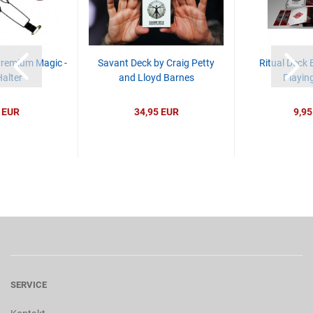
Premium Magic -
Savant Deck by Craig Petty
Ritual Deck 
Halter
and Lloyd Barnes
Playin
 EUR
34,95 EUR
9,95
SERVICE