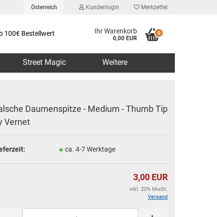
Österreich
Kundenlogin
Merkzettel
Ihr Warenkorb
b 100€ Bestellwert
0
0,00 EUR
Street Magic
Weitere
alsche Daumenspitze - Medium - Thumb Tip
y Vernet
erstellen
eferzeit:
ca. 4-7 Werktage
rt vergessen?
3,00 EUR
inkl. 20% MwSt.
Versand