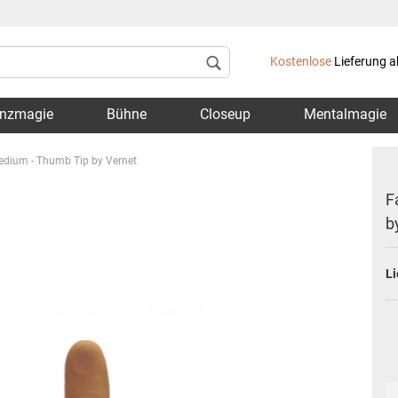
Lieferland
Kostenlose
Lieferung a
nzmagie
Bühne
Closeup
Mentalmagie
edium - Thumb Tip by Vernet
F
b
Konto 
Li
Passwo