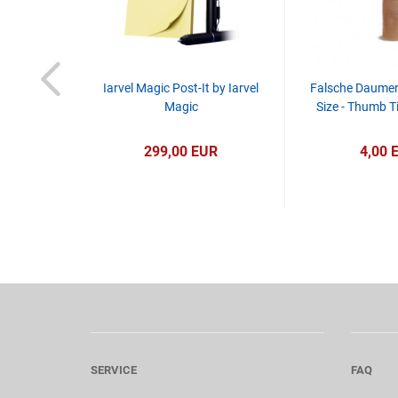
sch - Soft -
Iarvel Magic Post-It by Iarvel
Falsche Daumens
Alan Wong
Magic
Size - Thumb T
R
299,00 EUR
4,00 
SERVICE
FAQ