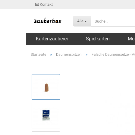
Kontakt
Alle
Kartenzauberei
Spielkarten
Mü
»
»
Startseite
Daumenspitzen
Falsche Daumenspitze - M