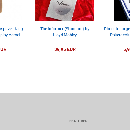
pitze - King
The Informer (Standard) by
Phoenix Large 
ip by Vernet
Lloyd Mobley
- Pokerdeck 
EUR
39,95 EUR
5,
FEATURES