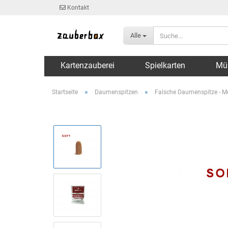
Kontakt
Alle
Kartenzauberei
Spielkarten
Mü
»
»
Startseite
Daumenspitzen
Falsche Daumenspitze - Me