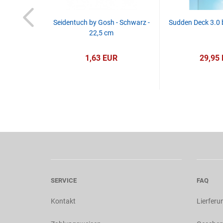
 Rot - 15 cm
Seidentuch by Gosh - Schwarz -
Sudden Deck 3.0 
22,5 cm
R
1,63 EUR
29,95
SERVICE
FAQ
Kontakt
Lierferu