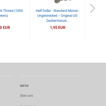
ack Thread (1000
Half Dollar - Standard Münze -
Half Dolla
ters)
Ungimmicked – Original US-
Ungim
Zaubermünze...
Jahrgän
90 EUR
1,95 EUR
INFOS
Über uns