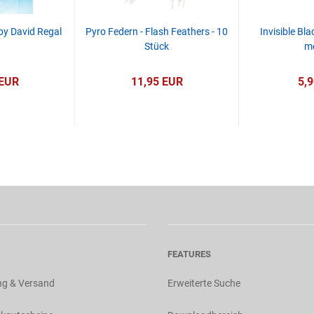
by David Regal
Pyro Federn - Flash Feathers - 10
Invisible Bl
Stück
me
 EUR
11,95 EUR
5,
FEATURES
ng & Versand
Erweiterte Suche