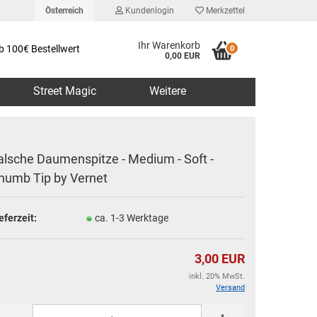
Österreich
Kundenlogin
Merkzettel
Ihr Warenkorb
b 100€ Bestellwert
0
0,00 EUR
Street Magic
Weitere
alsche Daumenspitze - Medium - Soft -
humb Tip by Vernet
erstellen
eferzeit:
ca. 1-3 Werktage
rt vergessen?
3,00 EUR
inkl. 20% MwSt.
Versand