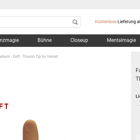
Lieferland
Kostenlose
Lieferung a
nzmagie
Bühne
Closeup
Mentalmagie
dium - Soft - Thumb Tip by Vernet
F
T
Konto 
Li
Passwo