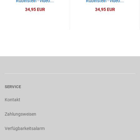
Rubinstein - video...
Rubinstein - video...
34,95 EUR
34,95 EUR
SERVICE
Kontakt
Zahlungsweisen
Verfügbarkeitsalarm