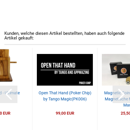
Kunden, welche diesen Artikel bestellten, haben auch folgende
Artikel gekauft:
 - Ultimate
Open That Hand (Poker Chip)
Magnetic Coin 
by Tango Magic(PK006)
Magnetische 
Man
0 EUR
99,00 EUR
25,5