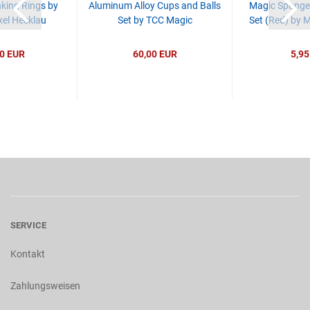
king Rings by
Aluminum Alloy Cups and Balls
Magic Sponge
el Hecklau
Set by TCC Magic
Set (Red) by 
0 EUR
60,00 EUR
5,95
SERVICE
Kontakt
Zahlungsweisen