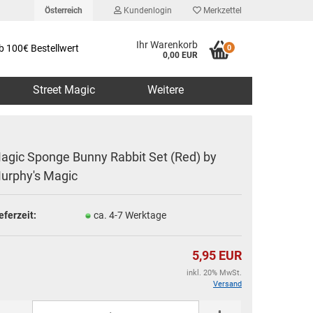
Österreich
Kundenlogin
Merkzettel
Ihr Warenkorb
b 100€ Bestellwert
0
0,00 EUR
Street Magic
Weitere
agic Sponge Bunny Rabbit Set (Red) by
urphy's Magic
erstellen
eferzeit:
ca. 4-7 Werktage
rt vergessen?
5,95 EUR
inkl. 20% MwSt.
Versand