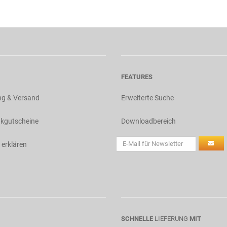
FEATURES
ng & Versand
Erweiterte Suche
kgutscheine
Downloadbereich
 erklären
SCHNELLE
LIEFERUNG
MIT