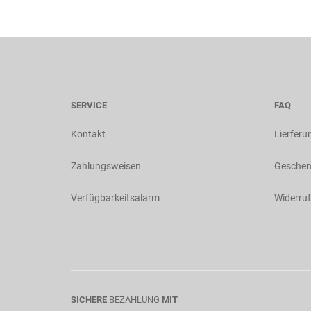
SERVICE
FAQ
Kontakt
Lierferu
Zahlungsweisen
Geschen
Verfügbarkeitsalarm
Widerruf
SICHERE
BEZAHLUNG
MIT