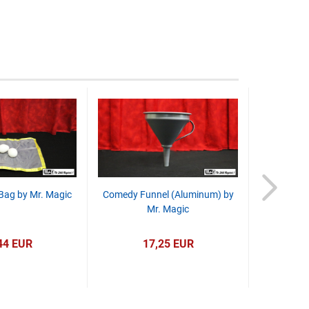
Bag by Mr. Magic
Comedy Funnel (Aluminum) by
Perfect P
Mr. Magic
Hayden and
for
44 EUR
17,25 EUR