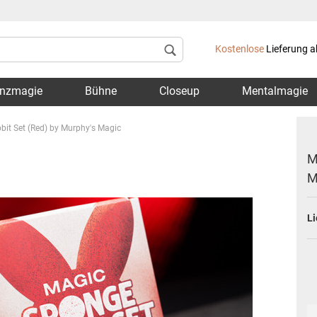
Lieferland
Kostenlose
Lieferung a
nzmagie
Bühne
Closeup
Mentalmagie
it Set (Red) by Murphy's Magic
M
M
Konto 
Li
Passwo