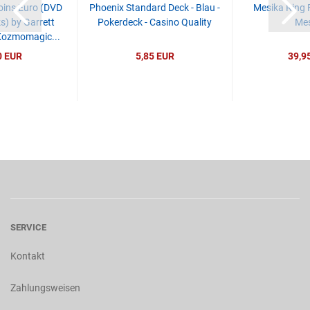
oins Euro (DVD
Phoenix Standard Deck - Blau -
Mesika Ring F
) by Garrett
Pokerdeck - Casino Quality
Mes
ozmomagic...
0 EUR
5,85 EUR
39,9
SERVICE
Kontakt
Zahlungsweisen