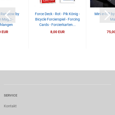
 Rainbow by
Force Deck - Rot - Pik König -
Mini e-ITR b
 Magic -
Bicycle Forcierspiel - Forcing
Ma
hlangen
Cards - Forcierkarten...
0 EUR
8,00 EUR
75,0
SERVICE
Kontakt