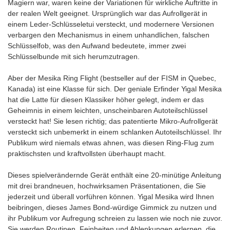
Magiern war, waren keine der Variationen für wirkliche Auftritte in
der realen Welt geeignet. Ursprünglich war das Aufrollgerät in
einem Leder-Schlüsseletui versteckt, und modernere Versionen
verbargen den Mechanismus in einem unhandlichen, falschen
Schlüsselfob, was den Aufwand bedeutete, immer zwei
Schlüsselbunde mit sich herumzutragen.
Aber der Mesika Ring Flight (bestseller auf der FISM in Quebec,
Kanada) ist eine Klasse für sich. Der geniale Erfinder Yigal Mesika
hat die Latte für diesen Klassiker höher gelegt, indem er das
Geheimnis in einem leichten, unscheinbaren Autoteilschlüssel
versteckt hat! Sie lesen richtig; das patentierte Mikro-Aufrollgerät
versteckt sich unbemerkt in einem schlanken Autoteilschlüssel. Ihr
Publikum wird niemals etwas ahnen, was diesen Ring-Flug zum
praktischsten und kraftvollsten überhaupt macht.
Dieses spielverändernde Gerät enthält eine 20-minütige Anleitung
mit drei brandneuen, hochwirksamen Präsentationen, die Sie
jederzeit und überall vorführen können. Yigal Mesika wird Ihnen
beibringen, dieses James Bond-würdige Gimmick zu nutzen und
ihr Publikum vor Aufregung schreien zu lassen wie noch nie zuvor.
Sie werden Routinen, Feinheiten und Ablenkungen erlernen, die