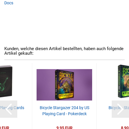
Docs
Kunden, welche diesen Artikel bestellten, haben auch folgende
Artikel gekauft:
 Playing Cards
Bicycle Stargazer 204 by US
Bicycle - S
Playing Card - Pokerdeck
0 EUR
9,95 EUR
8,90