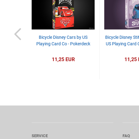
ie the Pooh
Bicycle Disney Cars by US
Bicycle Disney Sti
ard Co
Playing Card Co - Pokerdeck
US Playing Card 
R
11,25 EUR
11,25
SERVICE
FAQ