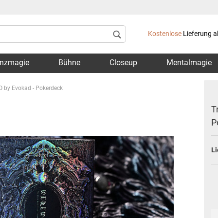
Lieferland
Kostenlose
Lieferung a
nzmagie
Bühne
Closeup
Mentalmagie
LO by Evokad - Pokerdeck
T
P
Konto 
Li
Passwo