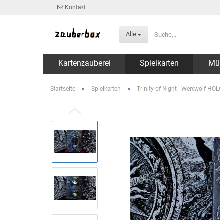
Kontakt
Alle
Kartenzauberei
Spielkarten
Mü
»
»
Startseite
Spielkarten
Trinity of Night - Werewolf HO