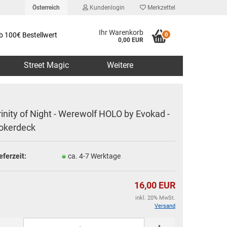
Österreich
Kundenlogin
Merkzettel
Ihr Warenkorb
b 100€ Bestellwert
0
0,00 EUR
Street Magic
Weitere
rinity of Night - Werewolf HOLO by Evokad -
okerdeck
erstellen
eferzeit:
ca. 4-7 Werktage
rt vergessen?
16,00 EUR
inkl. 20% MwSt.
Versand