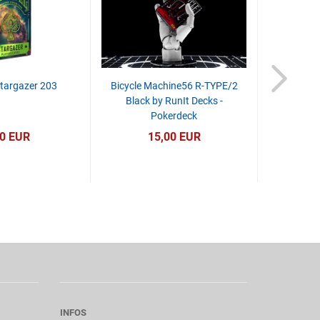
 Stargazer 203
Bicycle Machine56 R-TYPE/2
Bicycle 
Black by RunIt Decks -
White 
Pokerdeck
90 EUR
15,00 EUR
INFOS