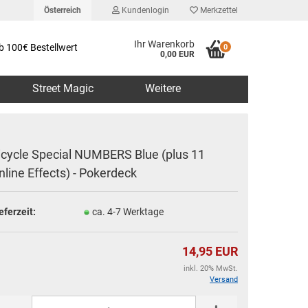
Österreich
Kundenlogin
Merkzettel
Ihr Warenkorb
b 100€ Bestellwert
0
0,00 EUR
Street Magic
Weitere
icycle Special NUMBERS Blue (plus 11
nline Effects) - Pokerdeck
erstellen
eferzeit:
ca. 4-7 Werktage
rt vergessen?
14,95 EUR
inkl. 20% MwSt.
Versand