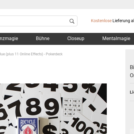
Lieferland
Kostenlose
Lieferung a
nzmagie
Bühne
Closeup
Mentalmagie
ue (plus 11 Online Effects) - Pokerdeck
B
O
Konto 
Li
Passwo