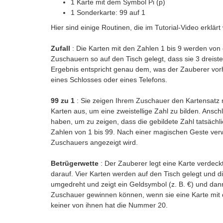
1 Karte mit dem Symbol Pi (p)
1 Sonderkarte: 99 auf 1
Hier sind einige Routinen, die im Tutorial-Video erklär
Zufall
: Die Karten mit den Zahlen 1 bis 9 werden vo
Zuschauern so auf den Tisch gelegt, dass sie 3 dreist
Ergebnis entspricht genau dem, was der Zauberer vorh
eines Schlosses oder eines Telefons.
99 zu 1
: Sie zeigen Ihrem Zuschauer den Kartensatz 
Karten aus, um eine zweistellige Zahl zu bilden. Ansch
haben, um zu zeigen, dass die gebildete Zahl tatsächli
Zahlen von 1 bis 99. Nach einer magischen Geste verw
Zuschauers angezeigt wird.
Betrügerwette
: Der Zauberer legt eine Karte verdeckt
darauf. Vier Karten werden auf den Tisch gelegt und di
umgedreht und zeigt ein Geldsymbol (z. B. €) und dann
Zuschauer gewinnen können, wenn sie eine Karte mit 
keiner von ihnen hat die Nummer 20.