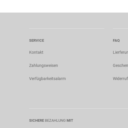
SERVICE
FAQ
Kontakt
Lierferu
Zahlungsweisen
Geschen
Verfügbarkeitsalarm
Widerruf
SICHERE
BEZAHLUNG
MIT