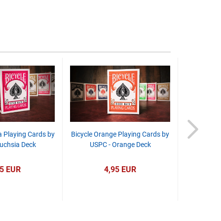
a Playing Cards by
Bicycle Orange Playing Cards by
Invisible
uchsia Deck
USPC - Orange Deck
95 EUR
4,95 EUR