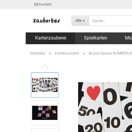
Kontakt
Alle
Kartenzauberei
Spielkarten
Mü
»
»
Startseite
Kartenzauberei
Bicycle Special NUMBERS Bl