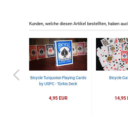
Kunden, welche diesen Artikel bestellten, haben auc
ng Cards by
Bicycle Turquoise Playing Cards
Bicycle Ga
s Deck
by USPC - Türkis Deck
R
4,95 EUR
14,95