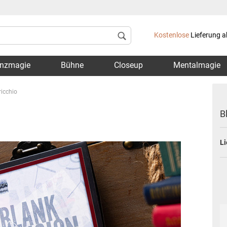
Lieferland
Kostenlose
Lieferung a
nzmagie
Bühne
Closeup
Mentalmagie
ricchio
B
Li
Konto 
Passwo