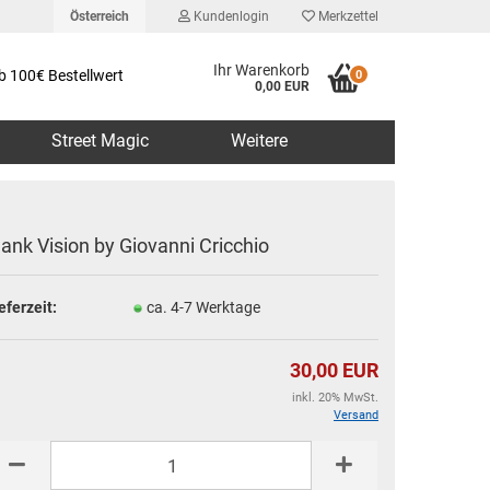
Österreich
Kundenlogin
Merkzettel
Ihr Warenkorb
b 100€ Bestellwert
0
0,00 EUR
Street Magic
Weitere
lank Vision by Giovanni Cricchio
eferzeit:
ca. 4-7 Werktage
erstellen
rt vergessen?
30,00 EUR
inkl. 20% MwSt.
Versand