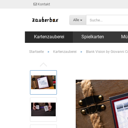
Kontakt
Alle
Kartenzauberei
Spielkarten
Mü
»
»
Startseite
Kartenzauberei
Blank Vision by Giovanni C