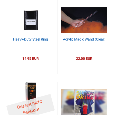
Heavy-Duty Steel Ring
Acrylic Magic Wand (Clear)
14,95 EUR
22,00 EUR
D
er
z
eit
ni
c
ht
li
ef
er
b
ar