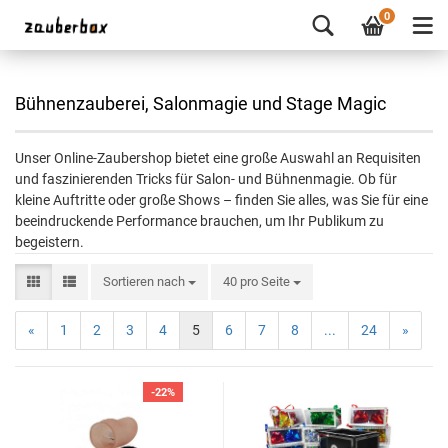
0
Bühnenzauberei, Salonmagie und Stage Magic
Unser Online-Zaubershop bietet eine große Auswahl an Requisiten
und faszinierenden Tricks für Salon- und Bühnenmagie. Ob für
kleine Auftritte oder große Shows – finden Sie alles, was Sie für eine
beeindruckende Performance brauchen, um Ihr Publikum zu
begeistern.
Sortieren nach
40 pro Seite
«
1
2
3
4
5
6
7
8
...
24
»
-22%