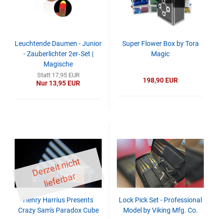
Leuchtende Daumen - Junior
Super Flower Box by Tora
- Zauberlichter 2er‑Set |
Magic
Magische
LED‑Daumenspitzen für
Statt 17,95 EUR
198,90 EUR
Nur 13,95 EUR
verblüffende Lichteffekte
D
er
z
eit
ni
c
ht
li
ef
er
b
ar
Henry Harrius Presents
Lock Pick Set - Professional
Crazy Sam's Paradox Cube
Model by Viking Mfg. Co.