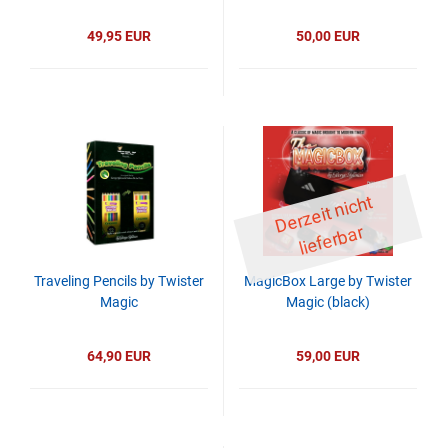
49,95 EUR
50,00 EUR
D
er
z
eit
ni
c
ht
li
ef
er
b
ar
Traveling Pencils by Twister
MagicBox Large by Twister
Magic
Magic (black)
64,90 EUR
59,00 EUR