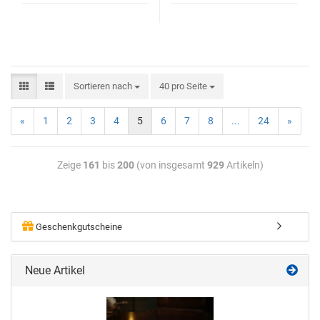
Sortieren nach
40 pro Seite
«
1
2
3
4
5
6
7
8
...
24
»
Zeige
161
bis
200
(von insgesamt
929
Artikeln)
Geschenkgutscheine
Neue Artikel