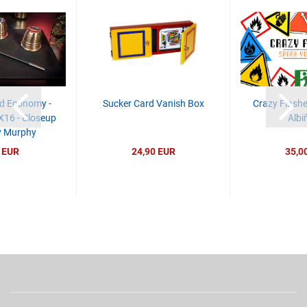
d Economy -
Sucker Card Vanish Box
Crazy Flashe
X16 - Closeup
Albi
y Murphy
 EUR
24,90 EUR
35,0