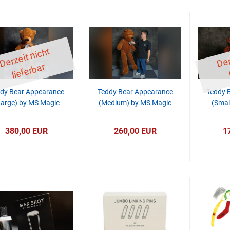
D
er
z
eit
ni
c
ht
li
ef
er
b
ar
dy Bear Appearance
Teddy Bear Appearance
Teddy 
Large) by MS Magic
(Medium) by MS Magic
(Smal
380,00 EUR
260,00 EUR
1