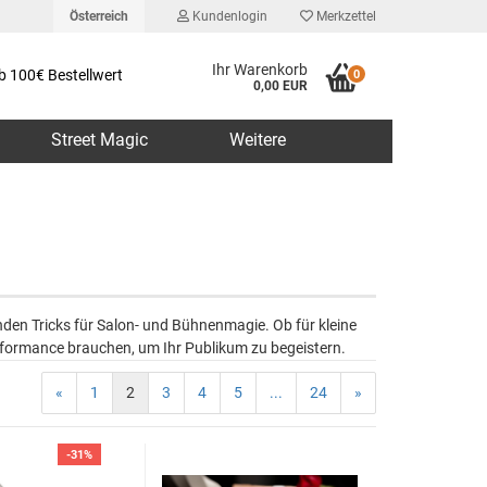
Österreich
Kundenlogin
Merkzettel
Ihr Warenkorb
b 100€ Bestellwert
0
0,00 EUR
Street Magic
Weitere
erstellen
den Tricks für Salon- und Bühnenmagie. Ob für kleine
rt vergessen?
erformance brauchen, um Ihr Publikum zu begeistern.
«
1
2
3
4
5
...
24
»
-31%