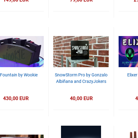
i Fountain by Wookie
SnowStorm Pro by Gonzalo
Elixe
Albiñana and CrazyJokers
430,00 EUR
40,00 EUR
4