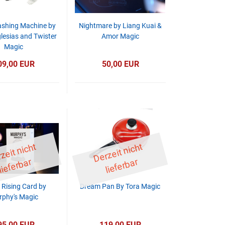
shing Machine by
Nightmare by Liang Kuai &
lesias and Twister
Amor Magic
Magic
09,00 EUR
50,00 EUR
D
er
z
eit
ni
c
ht
li
ef
er
b
D
er
z
eit
ni
c
ht
li
ef
er
b
ar
ar
 Rising Card by
Dream Pan By Tora Magic
phy's Magic
95,00 EUR
119,00 EUR