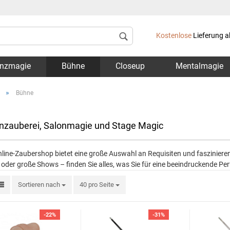
Lieferland
Kostenlose
Lieferung a
nzmagie
Bühne
Closeup
Mentalmagie
»
Bühne
zauberei, Salonmagie und Stage Magic
Konto 
line-Zaubershop bietet eine große Auswahl an Requisiten und faszinieren
Passwo
e oder große Shows – finden Sie alles, was Sie für eine beeindruckende P
Sortieren nach
40 pro Seite
-22%
-31%