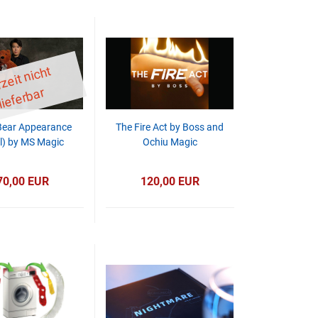
D
er
z
eit
ni
c
ht
li
ef
er
b
ar
Bear Appearance
The Fire Act by Boss and
l) by MS Magic
Ochiu Magic
70,00 EUR
120,00 EUR