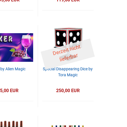
D
er
z
eit
ni
c
ht
li
ef
er
b
ar
r by Alien Magic
Special Disappearing Dice by
Tora Magic
5,00 EUR
250,00 EUR