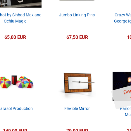
hot by Sinbad Max and
Jumbo Linking Pins
Crazy Wa
Ochiu Magic
George Ig
65,00 EUR
67,50 EUR
1
arasol Production
Flexible Mirror
Parlor
Mur
149,00 EUR
79,00 EUR
2