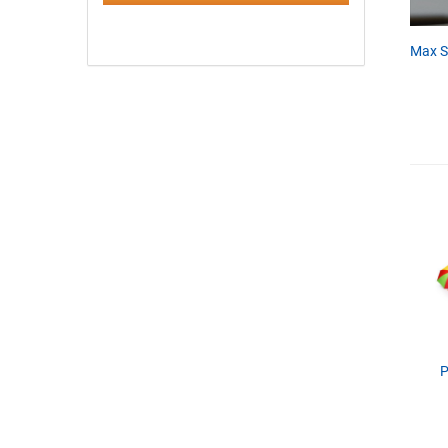
Max S
P