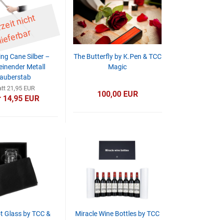
D
er
z
eit
ni
c
ht
li
ef
er
b
ar
ng Cane Silber –
The Butterfly by K.Pen & TCC
einender Metall
Magic
auberstab
att 21,95 EUR
100,00 EUR
 14,95 EUR
t Glass by TCC &
Miracle Wine Bottles by TCC