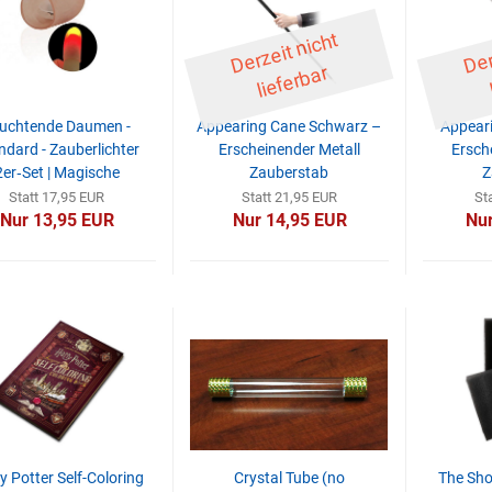
D
er
z
eit
ni
c
ht
li
ef
er
b
ar
uchtende Daumen -
Appearing Cane Schwarz –
Appeari
ndard - Zauberlichter
Erscheinender Metall
Ersch
2er‑Set | Magische
Zauberstab
Z
‑Daumenspitzen für
Statt 17,95 EUR
Statt 21,95 EUR
St
lüffende Lichteffekte
Nur 13,95 EUR
Nur 14,95 EUR
Nur
y Potter Self-Coloring
Crystal Tube (no
The Sho