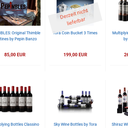
D
er
z
eit
ni
c
ht
li
ef
er
b
ar
BLES: Original Thimble
Tora Coin Bucket 3 Times
Multiply
tines by Pepin Banzo
by
85,00 EUR
199,00 EUR
2
plying Bottles Classino
Sky Wine Bottles by Tora
Shiraz Wi