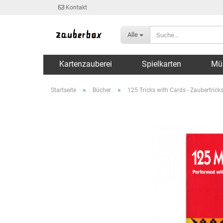
Kontakt
Alle
Kartenzauberei
Spielkarten
Mü
»
»
Startseite
Bücher
125 Tricks with Cards - Zaubertrick