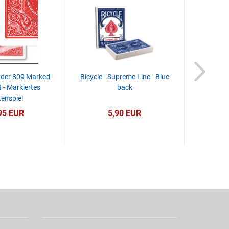
der 809 Marked
Bicycle - Supreme Line - Blue
Bicycle -
t - Markiertes
back
enspiel
95 EUR
5,90 EUR