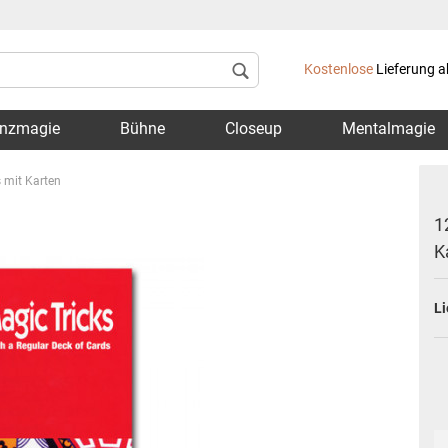
Lieferland
Kostenlose
Lieferung a
nzmagie
Bühne
Closeup
Mentalmagie
s mit Karten
1
K
Konto 
Li
Passwo