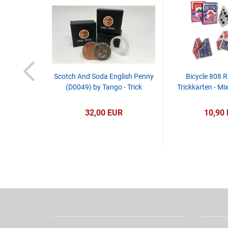
Tricks you
Scotch And Soda English Penny
Bicycle 808 R
(D0049) by Tango - Trick
Trickkarten - Mi
R
32,00 EUR
10,90