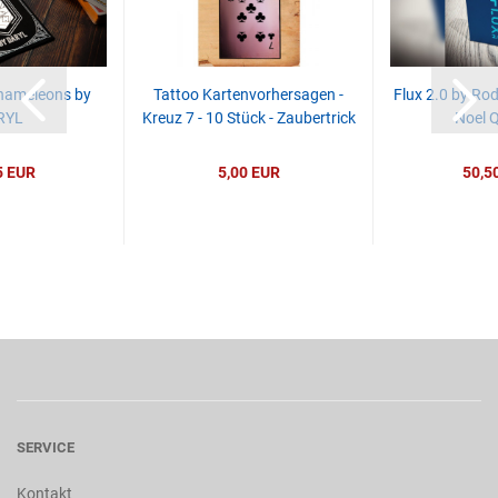
hameleons by
Tattoo Kartenvorhersagen -
Flux 2.0 by Ro
RYL
Kreuz 7 - 10 Stück - Zaubertrick
Noel Q
5 EUR
5,00 EUR
50,5
SERVICE
Kontakt