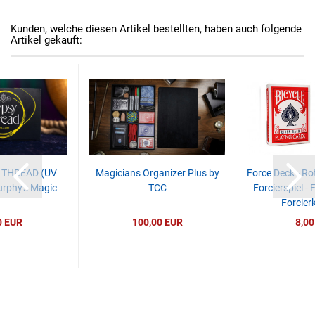
Kunden, welche diesen Artikel bestellten, haben auch folgende
Artikel gekauft:
THREAD (UV
Magicians Organizer Plus by
Force Deck - Rot 
rphy's Magic
TCC
Forcierspiel - 
Forcierk
0 EUR
100,00 EUR
8,00