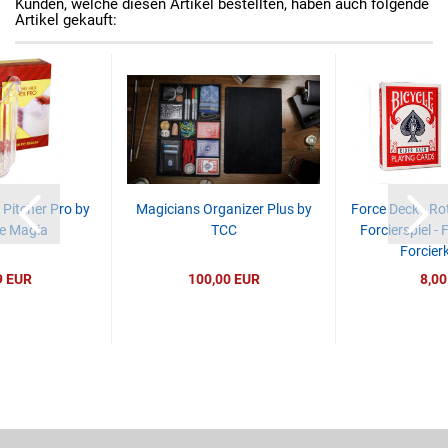
Kunden, welche diesen Artikel bestellten, haben auch folgende
Artikel gekauft:
 Pitcher Pro by
Magicians Organizer Plus by
Force Deck - Rot 
e Magia
TCC
Forcierspiel - 
Forcierk
9 EUR
100,00 EUR
8,00