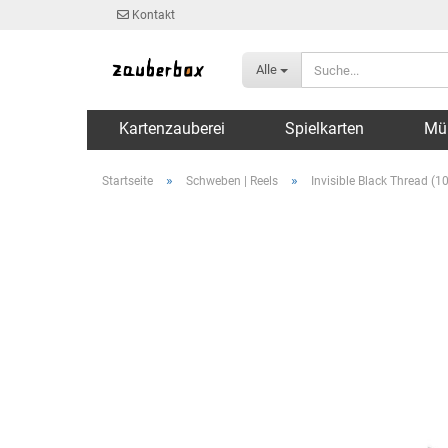
Kontakt
Alle
Kartenzauberei
Spielkarten
Mü
»
»
Startseite
Schweben | Reels
Invisible Black Thread (1