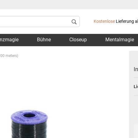
Lieferland
Kostenlose
Lieferung a
nzmagie
Bühne
Closeup
Mentalmagie
000 meters)
I
Li
Konto 
Passwo