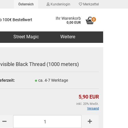
Österreich
Kundenlogin
Merkzettel
Ihr Warenkorb
b 100€ Bestellwert
0
0,00 EUR
Street Magic
Weitere
nvisible Black Thread (1000 meters)
eferzeit:
ca. 4-7 Werktage
erstellen
rt vergessen?
5,90 EUR
inkl. 20% MwSt.
Versand