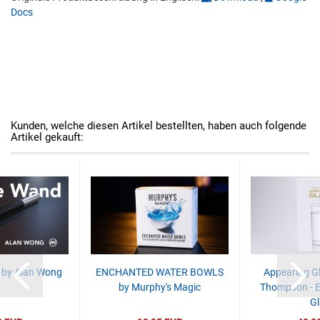
Docs
Kunden, welche diesen Artikel bestellten, haben auch folgende
Artikel gekauft:
 by Alan Wong
ENCHANTED WATER BOWLS
Appearing Gl
by Murphy's Magic
Thompson - E
Gl