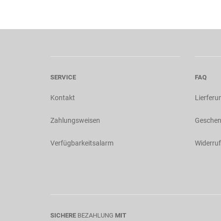
SERVICE
FAQ
Kontakt
Lierferu
Zahlungsweisen
Geschen
Verfügbarkeitsalarm
Widerruf
SICHERE
BEZAHLUNG
MIT