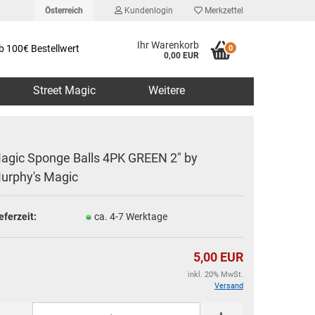
Österreich
Kundenlogin
Merkzettel
Ihr Warenkorb
b 100€ Bestellwert
0
0,00 EUR
Street Magic
Weitere
agic Sponge Balls 4PK GREEN 2" by
urphy's Magic
erstellen
eferzeit:
ca. 4-7 Werktage
rt vergessen?
5,00 EUR
inkl. 20% MwSt.
Versand