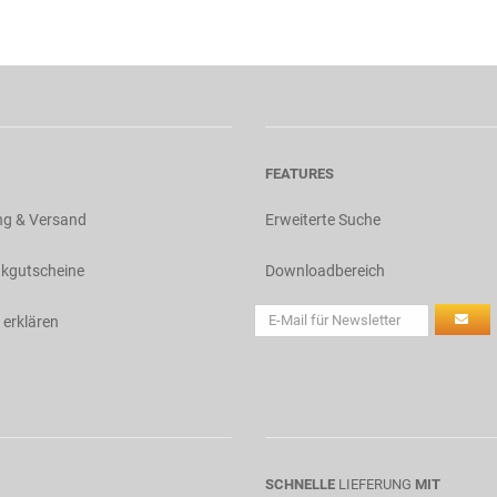
FEATURES
ng & Versand
Erweiterte Suche
kgutscheine
Downloadbereich
 erklären
SCHNELLE
LIEFERUNG
MIT