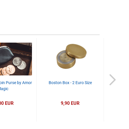
oin Purse by Amor
Boston Box - 2 Euro Size
Bicycle 80
agic
Standard
E
S
00 EUR
9,90 EUR
Nu