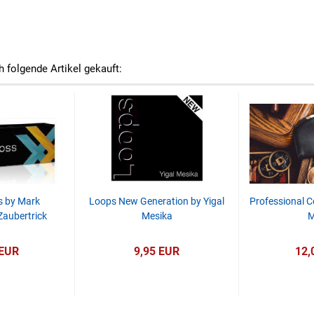
h folgende Artikel gekauft:
s by Mark
Loops New Generation by Yigal
Professional C
Zaubertrick
Mesika
M
 EUR
9,95 EUR
12,