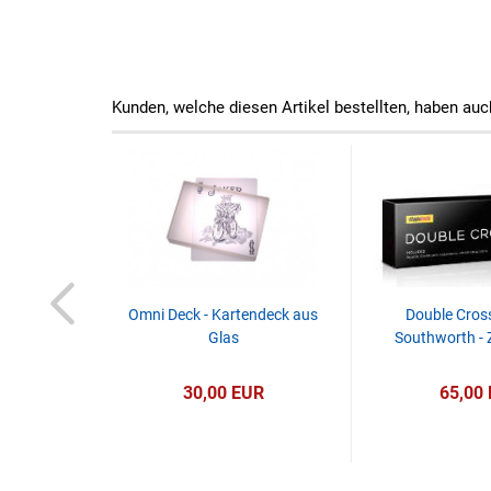
Kunden, welche diesen Artikel bestellten, haben auc
ts Lubors
Omni Deck - Kartendeck aus
Double Cros
d Online
Glas
Southworth - 
s)
R
30,00 EUR
65,00