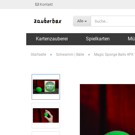
Kontakt
Alle
Kartenzauberei
Spielkarten
Mü
»
»
Startseite
Schwamm | Bälle
Magic Sponge Balls 4PK