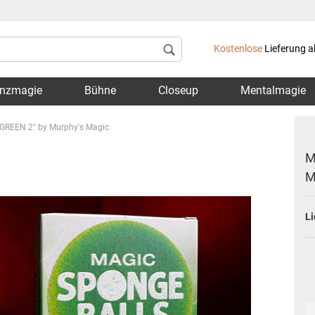
Lieferland
Kostenlose
Lieferung a
nzmagie
Bühne
Closeup
Mentalmagie
 GREEN 2" by Murphy's Magic
M
M
Konto 
Li
Passwo