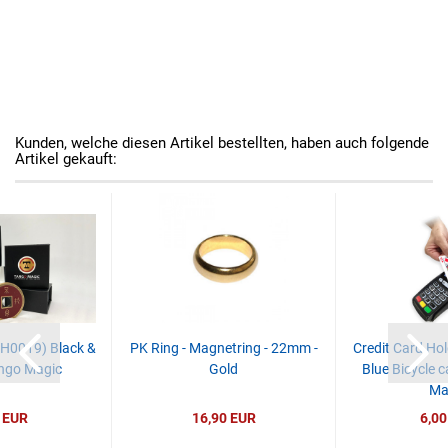
Kunden, welche diesen Artikel bestellten, haben auch folgende
Artikel gekauft:
CH0019) Black &
PK Ring - Magnetring - 22mm -
Credit Card Ho
ngo Magic
Gold
Blue Bicycle c
Ma
 EUR
16,90 EUR
6,00