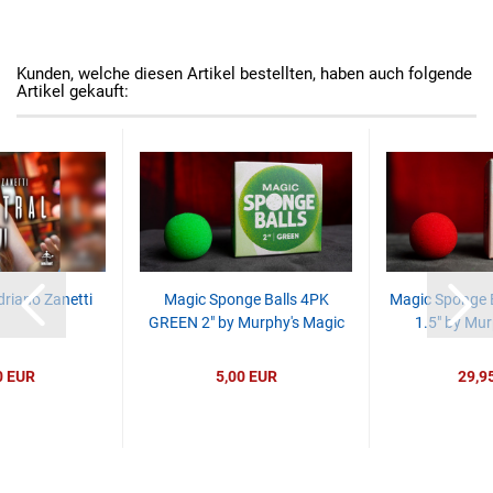
Kunden, welche diesen Artikel bestellten, haben auch folgende
Artikel gekauft:
driano Zanetti
Magic Sponge Balls 4PK
Magic Sponge 
GREEN 2" by Murphy's Magic
1.5" by Mur
0 EUR
5,00 EUR
29,9