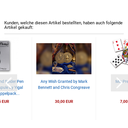
Kunden, welche diesen Artikel bestellten, haben auch folgende
Artikel gekauft:
und Spider Pen
Any Wish Granted by Mark
Mis Pre
pule by Yigal
Bennett and Chris Congreave
ppelpack...
5 EUR
30,00 EUR
7,00